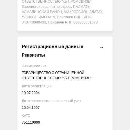
ОТВЕТСТВЕННОСТЬЮ "КБ ПРОМСВЯЗЬ",
Зарегистрирован(а) по адресу Г.АЛМАТЫ,
АЛМАЛИНСКИЙ РАЙОН, МИКРОРАЙОН АЛАТАУ,
УЛ ИБРАГИМОВА, 9, Присвоен БИН (ИНН)
040740008433, Присвоен РНН 600300031678
Регистрационные данные
Реквизиты
Наименование
ТОВАРИЩЕСТВО С ОГРАНИЧЕННОЙ
ОТВЕТСТВЕННОСТЬЮ "КБ ПРОМСВЯЗЬ"
Дата регистрации
19.07.2004
Дата постановки на налоговый учет
15.04.1997
КАТО
751110000