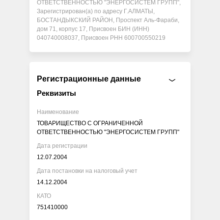
ОТВЕТСТВЕННОСТЬЮ "ЭНЕРГОСИСТЕМ ГРУПП",
Зарегистрирован(а) по адресу Г.АЛМАТЫ,
БОСТАНДЫКСКИЙ РАЙОН, Проспект Аль-Фараби,
дом 71, корпус 17, Присвоен БИН (ИНН)
040740008037, Присвоен РНН 600700550219
Регистрационные данные
Реквизиты
Наименование
ТОВАРИЩЕСТВО С ОГРАНИЧЕННОЙ
ОТВЕТСТВЕННОСТЬЮ "ЭНЕРГОСИСТЕМ ГРУПП"
Дата регистрации
12.07.2004
Дата постановки на налоговый учет
14.12.2004
КАТО
751410000