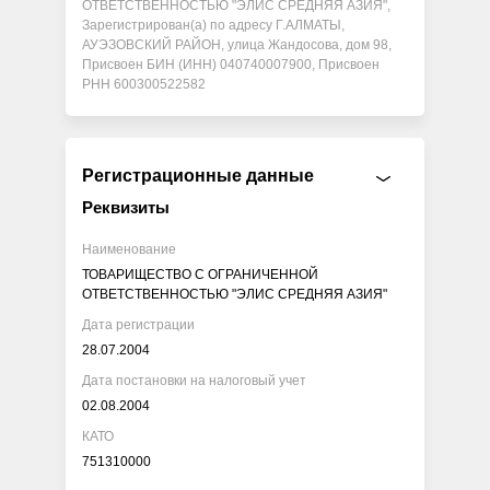
ОТВЕТСТВЕННОСТЬЮ "ЭЛИС СРЕДНЯЯ АЗИЯ",
Зарегистрирован(а) по адресу Г.АЛМАТЫ,
АУЭЗОВСКИЙ РАЙОН, улица Жандосова, дом 98,
Присвоен БИН (ИНН) 040740007900, Присвоен
РНН 600300522582
Регистрационные данные
Реквизиты
Наименование
ТОВАРИЩЕСТВО С ОГРАНИЧЕННОЙ
ОТВЕТСТВЕННОСТЬЮ "ЭЛИС СРЕДНЯЯ АЗИЯ"
Дата регистрации
28.07.2004
Дата постановки на налоговый учет
02.08.2004
КАТО
751310000