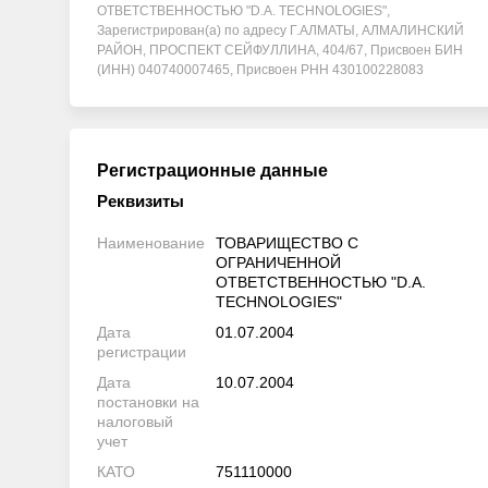
ОТВЕТСТВЕННОСТЬЮ "D.A. TECHNOLOGIES",
Зарегистрирован(а) по адресу Г.АЛМАТЫ, АЛМАЛИНСКИЙ
РАЙОН, ПРОСПЕКТ СЕЙФУЛЛИНА, 404/67, Присвоен БИН
(ИНН) 040740007465, Присвоен РНН 430100228083
Регистрационные данные
Реквизиты
Наименование
ТОВАРИЩЕСТВО С
ОГРАНИЧЕННОЙ
ОТВЕТСТВЕННОСТЬЮ "D.A.
TECHNOLOGIES"
Дата
01.07.2004
регистрации
Дата
10.07.2004
постановки на
налоговый
учет
КАТО
751110000