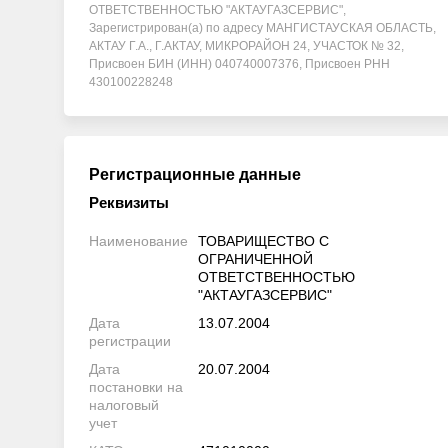
ОТВЕТСТВЕННОСТЬЮ "АКТАУГАЗСЕРВИС",
Зарегистрирован(а) по адресу МАНГИСТАУСКАЯ ОБЛАСТЬ,
АКТАУ Г.А., Г.АКТАУ, МИКРОРАЙОН 24, УЧАСТОК № 32,
Присвоен БИН (ИНН) 040740007376, Присвоен РНН
430100228248
Регистрационные данные
Реквизиты
Наименование
ТОВАРИЩЕСТВО С
ОГРАНИЧЕННОЙ
ОТВЕТСТВЕННОСТЬЮ
"АКТАУГАЗСЕРВИС"
Дата
13.07.2004
регистрации
Дата
20.07.2004
постановки на
налоговый
учет