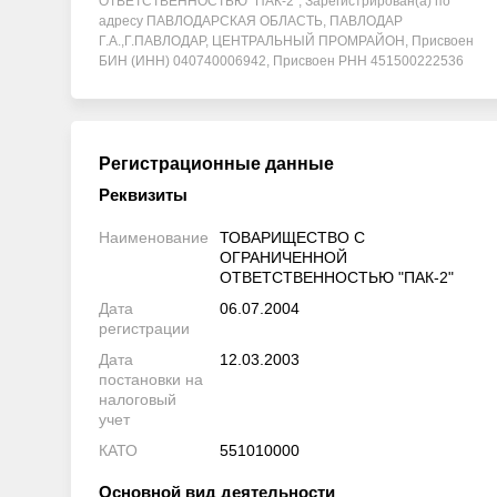
ОТВЕТСТВЕННОСТЬЮ "ПАК-2", Зарегистрирован(а) по
адресу ПАВЛОДАРСКАЯ ОБЛАСТЬ, ПАВЛОДАР
Г.А.,Г.ПАВЛОДАР, ЦЕНТРАЛЬНЫЙ ПРОМРАЙОН, Присвоен
БИН (ИНН) 040740006942, Присвоен РНН 451500222536
Регистрационные данные
Реквизиты
Наименование
ТОВАРИЩЕСТВО С
ОГРАНИЧЕННОЙ
ОТВЕТСТВЕННОСТЬЮ "ПАК-2"
Дата
06.07.2004
регистрации
Дата
12.03.2003
постановки на
налоговый
учет
КАТО
551010000
Основной вид деятельности