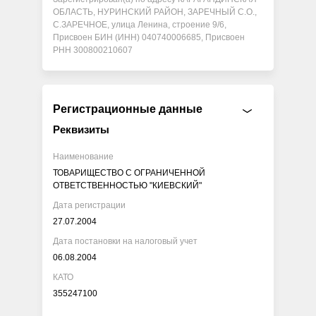
ОБЛАСТЬ, НУРИНСКИЙ РАЙОН, ЗАРЕЧНЫЙ С.О.,
С.ЗАРЕЧНОЕ, улица Ленина, строение 9/6,
Присвоен БИН (ИНН) 040740006685, Присвоен
РНН 300800210607
Регистрационные данные
Реквизиты
Наименование
ТОВАРИЩЕСТВО С ОГРАНИЧЕННОЙ
ОТВЕТСТВЕННОСТЬЮ "КИЕВСКИЙ"
Дата регистрации
27.07.2004
Дата постановки на налоговый учет
06.08.2004
КАТО
355247100