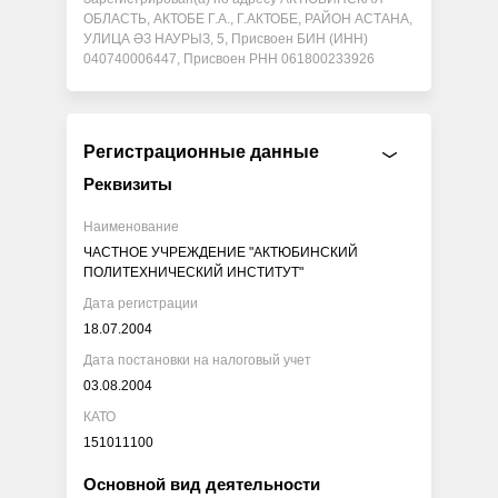
ОБЛАСТЬ, АКТОБЕ Г.А., Г.АКТОБЕ, РАЙОН АСТАНА,
УЛИЦА ӘЗ НАУРЫЗ, 5, Присвоен БИН (ИНН)
040740006447, Присвоен РНН 061800233926
Регистрационные данные
Реквизиты
Наименование
ЧАСТНОЕ УЧРЕЖДЕНИЕ "АКТЮБИНСКИЙ
ПОЛИТЕХНИЧЕСКИЙ ИНСТИТУТ"
Дата регистрации
18.07.2004
Дата постановки на налоговый учет
03.08.2004
КАТО
151011100
Основной вид деятельности