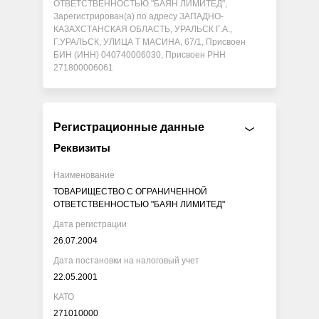
ОТВЕТСТВЕННОСТЬЮ "БАЯН ЛИМИТЕД",
Зарегистрирован(а) по адресу ЗАПАДНО-
КАЗАХСТАНСКАЯ ОБЛАСТЬ, УРАЛЬСК Г.А.,
Г.УРАЛЬСК, УЛИЦА Т МАСИНА, 67/1, Присвоен
БИН (ИНН) 040740006030, Присвоен РНН
271800006061
Регистрационные данные
Реквизиты
Наименование
ТОВАРИЩЕСТВО С ОГРАНИЧЕННОЙ
ОТВЕТСТВЕННОСТЬЮ "БАЯН ЛИМИТЕД"
Дата регистрации
26.07.2004
Дата постановки на налоговый учет
22.05.2001
КАТО
271010000