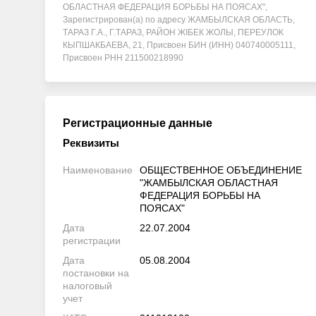
ОБЛАСТНАЯ ФЕДЕРАЦИЯ БОРЬБЫ НА ПОЯСАХ",
Зарегистрирован(а) по адресу ЖАМБЫЛСКАЯ ОБЛАСТЬ,
ТАРАЗ Г.А., Г.ТАРАЗ, РАЙОН ЖІБЕК ЖОЛЫ, ПЕРЕУЛОК
КЫПШАКБАЕВА, 21, Присвоен БИН (ИНН) 040740005111,
Присвоен РНН 211500218990
Регистрационные данные
Реквизиты
Наименование
ОБЩЕСТВЕННОЕ ОБЪЕДИНЕНИЕ
"ЖАМБЫЛСКАЯ ОБЛАСТНАЯ
ФЕДЕРАЦИЯ БОРЬБЫ НА
ПОЯСАХ"
Дата
22.07.2004
регистрации
Дата
05.08.2004
постановки на
налоговый
учет