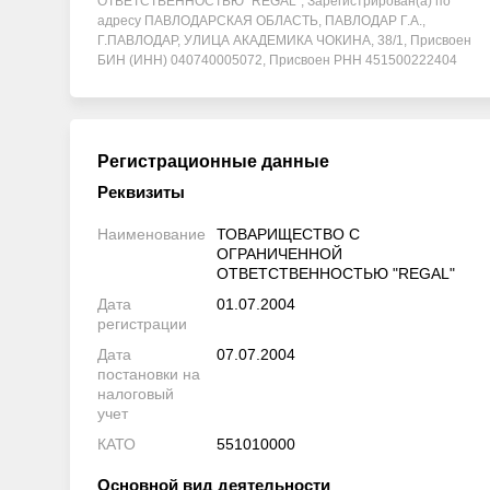
ОТВЕТСТВЕННОСТЬЮ "REGAL", Зарегистрирован(а) по
адресу ПАВЛОДАРСКАЯ ОБЛАСТЬ, ПАВЛОДАР Г.А.,
Г.ПАВЛОДАР, УЛИЦА АКАДЕМИКА ЧОКИНА, 38/1, Присвоен
БИН (ИНН) 040740005072, Присвоен РНН 451500222404
Регистрационные данные
Реквизиты
Наименование
ТОВАРИЩЕСТВО С
ОГРАНИЧЕННОЙ
ОТВЕТСТВЕННОСТЬЮ "REGAL"
Дата
01.07.2004
регистрации
Дата
07.07.2004
постановки на
налоговый
учет
КАТО
551010000
Основной вид деятельности