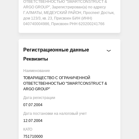
ОТВЕТСТВЕННОСТЬЮ "SMARTCONSTRUCT &
ARGO GROUP", Зарегистрирован(а) по адресу
Г.АЛМАТЫ, МЕДЕУСКИЙ РАЙОН, Проспект Достык,
дом 123/3, кв. 23, Присвоен БИН (ИНН)
040740004986, Присвоен РНН 620200241766
Регистрационные данные
Реквизиты
Наименование
ТОВАРИЩЕСТВО С ОГРАНИЧЕННОЙ
ОТВЕТСТВЕННОСТЬЮ "SMARTCONSTRUCT &
ARGO GROUP"
Дата регистрации
07.07.2004
Дата постановки на налоговый учет
12.07.2004
КАТО
751710000