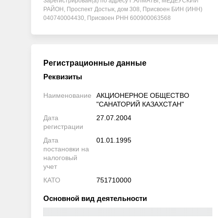
Зарегистрирован(а) по адресу Г.АЛМАТЫ, МЕДЕУСКИЙ
РАЙОН, Проспект Достык, дом 308, Присвоен БИН (ИНН)
040740004430, Присвоен РНН 600900063568
Регистрационные данные
Реквизиты
Наименование
АКЦИОНЕРНОЕ ОБЩЕСТВО
"САНАТОРИЙ КАЗАХСТАН"
Дата
27.07.2004
регистрации
Дата
01.01.1995
постановки на
налоговый
учет
КАТО
751710000
Основной вид деятельности