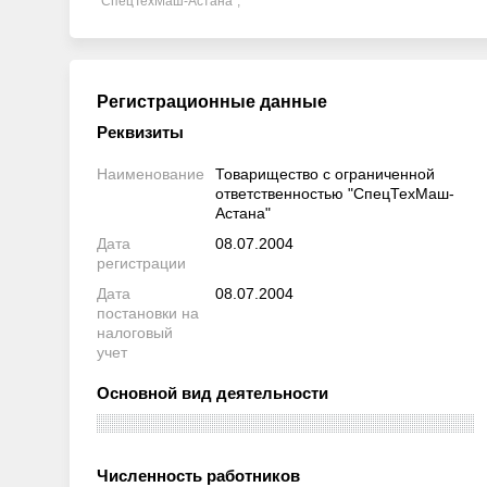
"СпецТехМаш-Астана",
Регистрационные данные
Реквизиты
Наименование
Товарищество с ограниченной
ответственностью "СпецТехМаш-
Астана"
Дата
08.07.2004
регистрации
Дата
08.07.2004
постановки на
налоговый
учет
Основной вид деятельности
Численность работников