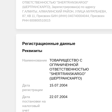
ОТВЕТСТВЕННОСТЬЮ "SHERTRANSKARGO"
(ШЕРТРАНСКАРГО), Зарегистрирован(а) по адресу
Г.АЛМАТЫ, АЛМАЛИНСКИЙ РАЙОН, УЛИЦА МУРАТБАЕВА,
87, КВ 11, Присвоен БИН (ИНН) 040740004044, Присвоен
РНН 600800510015
Регистрационные данные
Реквизиты
Наименование
ТОВАРИЩЕСТВО С
ОГРАНИЧЕННОЙ
ОТВЕТСТВЕННОСТЬЮ
"SHERTRANSKARGO"
(ШЕРТРАНСКАРГО)
Дата
15.07.2004
регистрации
Дата
22.07.2004
постановки на
налоговый
учет