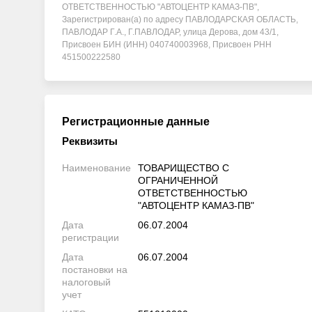
ОТВЕТСТВЕННОСТЬЮ "АВТОЦЕНТР КАМАЗ-ПВ",
Зарегистрирован(а) по адресу ПАВЛОДАРСКАЯ ОБЛАСТЬ,
ПАВЛОДАР Г.А., Г.ПАВЛОДАР, улица Дерова, дом 43/1,
Присвоен БИН (ИНН) 040740003968, Присвоен РНН
451500222580
Регистрационные данные
Реквизиты
Наименование
ТОВАРИЩЕСТВО С
ОГРАНИЧЕННОЙ
ОТВЕТСТВЕННОСТЬЮ
"АВТОЦЕНТР КАМАЗ-ПВ"
Дата
06.07.2004
регистрации
Дата
06.07.2004
постановки на
налоговый
учет