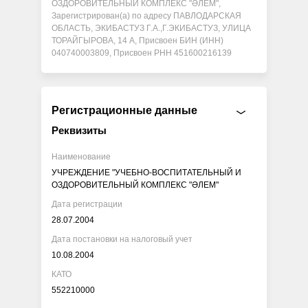
ОЗДОРОВИТЕЛЬНЫЙ КОМПЛЕКС "ӘЛЕМ",
Зарегистрирован(а) по адресу ПАВЛОДАРСКАЯ
ОБЛАСТЬ, ЭКИБАСТУЗ Г.А.,Г.ЭКИБАСТУЗ, УЛИЦА
ТОРАЙГЫРОВА, 14 А, Присвоен БИН (ИНН)
040740003809, Присвоен РНН 451600216139
Регистрационные данные
Реквизиты
Наименование
УЧРЕЖДЕНИЕ "УЧЕБНО-ВОСПИТАТЕЛЬНЫЙ И
ОЗДОРОВИТЕЛЬНЫЙ КОМПЛЕКС "ӘЛЕМ"
Дата регистрации
28.07.2004
Дата постановки на налоговый учет
10.08.2004
КАТО
552210000