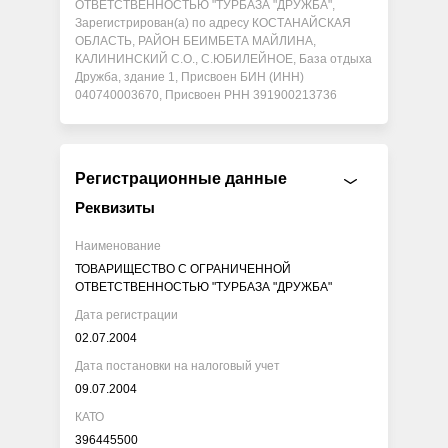
ОТВЕТСТВЕННОСТЬЮ "ТУРБАЗА "ДРУЖБА",
Зарегистрирован(а) по адресу КОСТАНАЙСКАЯ
ОБЛАСТЬ, РАЙОН БЕИМБЕТА МАЙЛИНА,
КАЛИНИНСКИЙ С.О., С.ЮБИЛЕЙНОЕ, База отдыха
Дружба, здание 1, Присвоен БИН (ИНН)
040740003670, Присвоен РНН 391900213736
Регистрационные данные
Реквизиты
Наименование
ТОВАРИЩЕСТВО С ОГРАНИЧЕННОЙ
ОТВЕТСТВЕННОСТЬЮ "ТУРБАЗА "ДРУЖБА"
Дата регистрации
02.07.2004
Дата постановки на налоговый учет
09.07.2004
КАТО
396445500