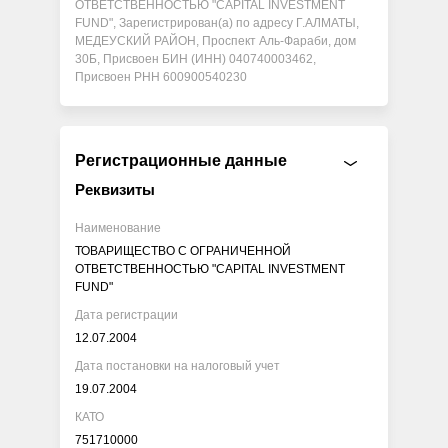
ОТВЕТСТВЕННОСТЬЮ "CAPITAL INVESTMENT
FUND", Зарегистрирован(а) по адресу Г.АЛМАТЫ,
МЕДЕУСКИЙ РАЙОН, Проспект Аль-Фараби, дом
30Б, Присвоен БИН (ИНН) 040740003462,
Присвоен РНН 600900540230
Регистрационные данные
Реквизиты
Наименование
ТОВАРИЩЕСТВО С ОГРАНИЧЕННОЙ
ОТВЕТСТВЕННОСТЬЮ "CAPITAL INVESTMENT
FUND"
Дата регистрации
12.07.2004
Дата постановки на налоговый учет
19.07.2004
КАТО
751710000