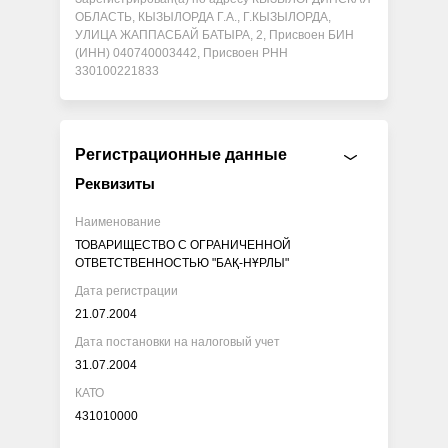
ОБЛАСТЬ, КЫЗЫЛОРДА Г.А., Г.КЫЗЫЛОРДА,
УЛИЦА ЖАППАСБАЙ БАТЫРА, 2, Присвоен БИН
(ИНН) 040740003442, Присвоен РНН
330100221833
Регистрационные данные
Реквизиты
Наименование
ТОВАРИЩЕСТВО С ОГРАНИЧЕННОЙ
ОТВЕТСТВЕННОСТЬЮ "БАҚ-НҰРЛЫ"
Дата регистрации
21.07.2004
Дата постановки на налоговый учет
31.07.2004
КАТО
431010000