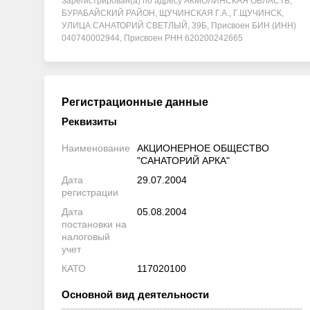
Зарегистрирован(а) по адресу АКМОЛИНСКАЯ ОБЛАСТЬ,
БУРАБАЙСКИЙ РАЙОН, ЩУЧИНСКАЯ Г.А., Г.ЩУЧИНСК,
УЛИЦА САНАТОРИЙ СВЕТЛЫЙ, 39Б, Присвоен БИН (ИНН)
040740002944, Присвоен РНН 620200242665
Регистрационные данные
Реквизиты
Наименование
АКЦИОНЕРНОЕ ОБЩЕСТВО
"САНАТОРИЙ АРКА"
Дата
29.07.2004
регистрации
Дата
05.08.2004
постановки на
налоговый
учет
КАТО
117020100
Основной вид деятельности