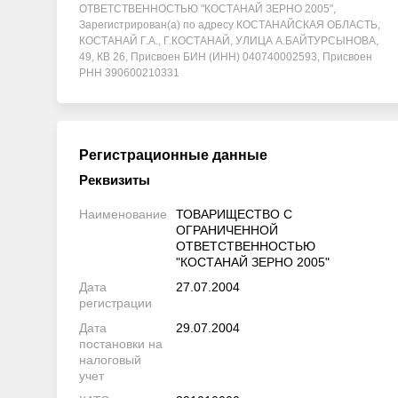
ОТВЕТСТВЕННОСТЬЮ "КОСТАНАЙ ЗЕРНО 2005",
Зарегистрирован(а) по адресу КОСТАНАЙСКАЯ ОБЛАСТЬ,
КОСТАНАЙ Г.А., Г.КОСТАНАЙ, УЛИЦА А.БАЙТУРСЫНОВА,
49, КВ 26, Присвоен БИН (ИНН) 040740002593, Присвоен
РНН 390600210331
Регистрационные данные
Реквизиты
Наименование
ТОВАРИЩЕСТВО С
ОГРАНИЧЕННОЙ
ОТВЕТСТВЕННОСТЬЮ
"КОСТАНАЙ ЗЕРНО 2005"
Дата
27.07.2004
регистрации
Дата
29.07.2004
постановки на
налоговый
учет