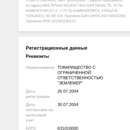
ОТВЕТСТВЕННОСТЬЮ "ЗЕМЛЕМЕР", Зарегистрирован(а)
по адресу ВОСТОЧНО-КАЗАХСТАНСКАЯ ОБЛАСТЬ, УСТЬ-
КАМЕНОГОРСК Г.А., Г.УСТЬ-КАМЕНОГОРСК, УЛИЦА М.
ГОРЬКОГО, 50, КВ 319, Присвоен БИН (ИНН) 040740002286,
Присвоен РНН 181600230313
Регистрационные данные
Реквизиты
Наименование
ТОВАРИЩЕСТВО С
ОГРАНИЧЕННОЙ
ОТВЕТСТВЕННОСТЬЮ
"ЗЕМЛЕМЕР"
Дата
26.07.2004
регистрации
Дата
30.07.2004
постановки на
налоговый
учет
КАТО
631010000