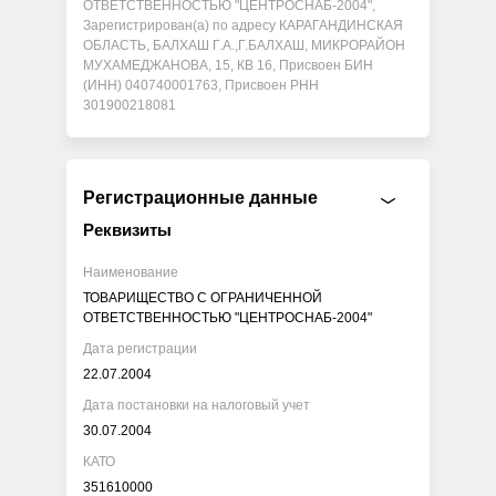
ОТВЕТСТВЕННОСТЬЮ "ЦЕНТРОСНАБ-2004",
Зарегистрирован(а) по адресу КАРАГАНДИНСКАЯ
ОБЛАСТЬ, БАЛХАШ Г.А.,Г.БАЛХАШ, МИКРОРАЙОН
МУХАМЕДЖАНОВА, 15, КВ 16, Присвоен БИН
(ИНН) 040740001763, Присвоен РНН
301900218081
Регистрационные данные
Реквизиты
Наименование
ТОВАРИЩЕСТВО С ОГРАНИЧЕННОЙ
ОТВЕТСТВЕННОСТЬЮ "ЦЕНТРОСНАБ-2004"
Дата регистрации
22.07.2004
Дата постановки на налоговый учет
30.07.2004
КАТО
351610000