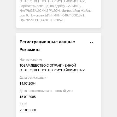
ОТВЕТСТВЕННОСТЬЮ "МУНАЙХИМСНАБ",
Зарегистрирован(а) по адресу Г.АЛМАТЫ,
НАУРЫЗБАЙСКИЙ РАЙОН, Микрорайон Жайлы,
дом 9, Присвоен БИН (ИНН) 040740001071,
Присвоен РНН 430100228523
Регистрационные данные
Реквизиты
Наименование
ТОВАРИЩЕСТВО С ОГРАНИЧЕННОЙ
ОТВЕТСТВЕННОСТЬЮ "МУНАЙХИМСНАБ"
Дата регистрации
14.07.2004
Дата постановки на налоговый учет
15.01.2005
КАТО
751810000