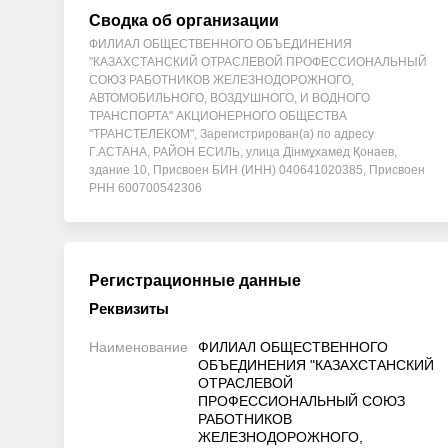
Сводка об организации
ФИЛИАЛ ОБЩЕСТВЕННОГО ОБЪЕДИНЕНИЯ
"КАЗАХСТАНСКИЙ ОТРАСЛЕВОЙ ПРОФЕССИОНАЛЬНЫЙ
СОЮЗ РАБОТНИКОВ ЖЕЛЕЗНОДОРОЖНОГО,
АВТОМОБИЛЬНОГО, ВОЗДУШНОГО, И ВОДНОГО
ТРАНСПОРТА" АКЦИОНЕРНОГО ОБЩЕСТВА
"ТРАНСТЕЛЕКОМ", Зарегистрирован(а) по адресу
Г.АСТАНА, РАЙОН ЕСИЛЬ, улица Дінмұхамед Қонаев,
здание 10, Присвоен БИН (ИНН) 040641020385, Присвоен
РНН 600700542306
Регистрационные данные
Реквизиты
Наименование
ФИЛИАЛ ОБЩЕСТВЕННОГО
ОБЪЕДИНЕНИЯ "КАЗАХСТАНСКИЙ
ОТРАСЛЕВОЙ
ПРОФЕССИОНАЛЬНЫЙ СОЮЗ
РАБОТНИКОВ
ЖЕЛЕЗНОДОРОЖНОГО,