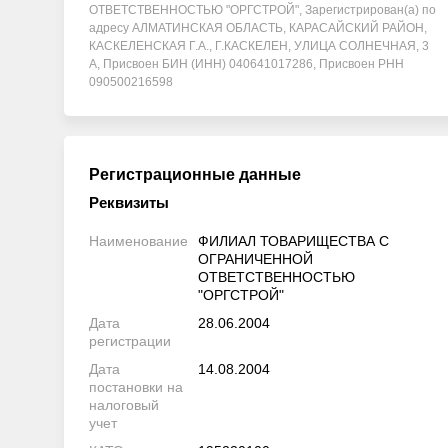
ОТВЕТСТВЕННОСТЬЮ "ОРГСТРОЙ", Зарегистрирован(а) по
адресу АЛМАТИНСКАЯ ОБЛАСТЬ, КАРАСАЙСКИЙ РАЙОН,
КАСКЕЛЕНСКАЯ Г.А., Г.КАСКЕЛЕН, УЛИЦА СОЛНЕЧНАЯ, 3
А, Присвоен БИН (ИНН) 040641017286, Присвоен РНН
090500216598
Регистрационные данные
Реквизиты
Наименование
ФИЛИАЛ ТОВАРИЩЕСТВА С
ОГРАНИЧЕННОЙ
ОТВЕТСТВЕННОСТЬЮ
"ОРГСТРОЙ"
Дата
28.06.2004
регистрации
Дата
14.08.2004
постановки на
налоговый
учет