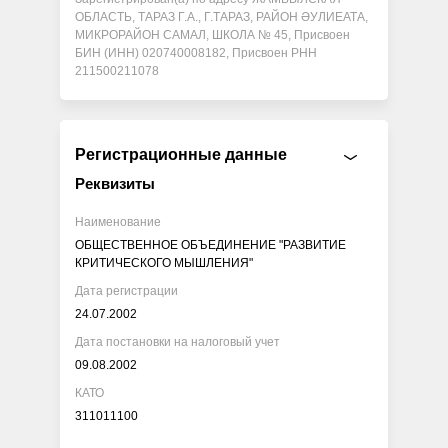
ОБЛАСТЬ, ТАРАЗ Г.А., Г.ТАРАЗ, РАЙОН ӘУЛИЕАТА,
МИКРОРАЙОН САМАЛ, ШКОЛА № 45, Присвоен
БИН (ИНН) 020740008182, Присвоен РНН
211500211078
Регистрационные данные
Реквизиты
Наименование
ОБЩЕСТВЕННОЕ ОБЪЕДИНЕНИЕ "РАЗВИТИЕ
КРИТИЧЕСКОГО МЫШЛЕНИЯ"
Дата регистрации
24.07.2002
Дата постановки на налоговый учет
09.08.2002
КАТО
311011100