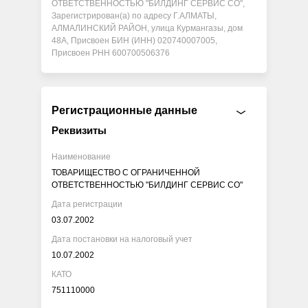
ОТВЕТСТВЕННОСТЬЮ "БИЛДИНГ СЕРВИС СО",
Зарегистрирован(а) по адресу Г.АЛМАТЫ,
АЛМАЛИНСКИЙ РАЙОН, улица Курмангазы, дом
48А, Присвоен БИН (ИНН) 020740007005,
Присвоен РНН 600700506376
Регистрационные данные
Реквизиты
Наименование
ТОВАРИЩЕСТВО С ОГРАНИЧЕННОЙ
ОТВЕТСТВЕННОСТЬЮ "БИЛДИНГ СЕРВИС СО"
Дата регистрации
03.07.2002
Дата постановки на налоговый учет
10.07.2002
КАТО
751110000