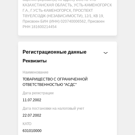
КАЗАХСТАНСКАЯ ОБЛАСТЬ, УСТЬ-КАМЕНОГОРСК
Г.А., Г.УСТЬ-КАМЕНОГОРСК, ПРОСПЕКТ
ТӘУЕЛСІЗДІК (НЕЗАВИСИМОСТИ), 12/1, КВ 19,
Присвоен БИН (ИНН) 020740006562, Присвоен
РНН 181600214454
Регистрационные данные
Реквизиты
Наименование
ТОВАРИЩЕСТВО С ОГРАНИЧЕННОЙ
ОТВЕТСТВЕННОСТЬЮ "АСДС"
Дата регистрации
11.07.2002
Дата постановки на налоговый учет
22.07.2002
КАТО
631010000