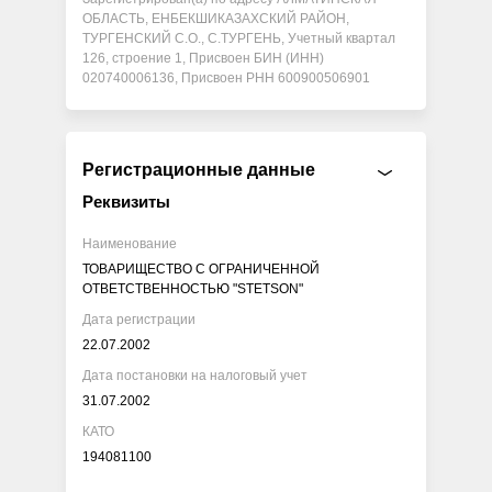
ОБЛАСТЬ, ЕНБЕКШИКАЗАХСКИЙ РАЙОН,
ТУРГЕНСКИЙ С.О., С.ТУРГЕНЬ, Учетный квартал
126, строение 1, Присвоен БИН (ИНН)
020740006136, Присвоен РНН 600900506901
Регистрационные данные
Реквизиты
Наименование
ТОВАРИЩЕСТВО С ОГРАНИЧЕННОЙ
ОТВЕТСТВЕННОСТЬЮ "STETSON"
Дата регистрации
22.07.2002
Дата постановки на налоговый учет
31.07.2002
КАТО
194081100