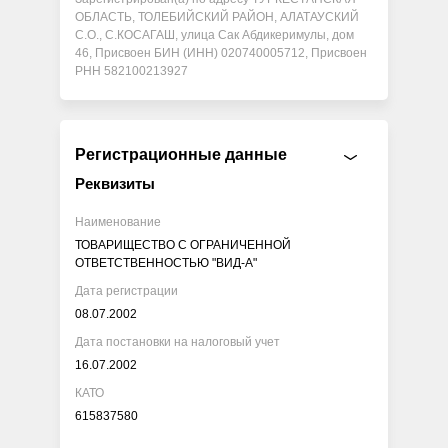
ОБЛАСТЬ, ТОЛЕБИЙСКИЙ РАЙОН, АЛАТАУСКИЙ
С.О., С.КОСАГАШ, улица Сак Абдикеримулы, дом
46, Присвоен БИН (ИНН) 020740005712, Присвоен
РНН 582100213927
Регистрационные данные
Реквизиты
Наименование
ТОВАРИЩЕСТВО С ОГРАНИЧЕННОЙ
ОТВЕТСТВЕННОСТЬЮ "ВИД-А"
Дата регистрации
08.07.2002
Дата постановки на налоговый учет
16.07.2002
КАТО
615837580