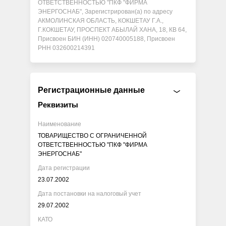
ОТВЕТСТВЕННОСТЬЮ "ПКФ "ФИРМА
ЭНЕРГОСНАБ", Зарегистрирован(а) по адресу
АКМОЛИНСКАЯ ОБЛАСТЬ, КОКШЕТАУ Г.А.,
Г.КОКШЕТАУ, ПРОСПЕКТ АБЫЛАЙ ХАНА, 18, КВ 64,
Присвоен БИН (ИНН) 020740005188, Присвоен
РНН 032600214391
Регистрационные данные
Реквизиты
Наименование
ТОВАРИЩЕСТВО С ОГРАНИЧЕННОЙ
ОТВЕТСТВЕННОСТЬЮ "ПКФ "ФИРМА
ЭНЕРГОСНАБ"
Дата регистрации
23.07.2002
Дата постановки на налоговый учет
29.07.2002
КАТО