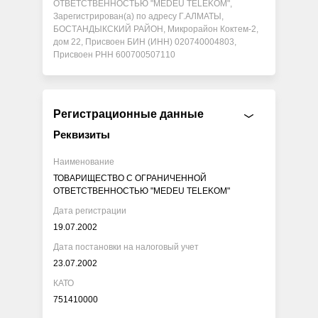
ОТВЕТСТВЕННОСТЬЮ "MEDEU TELEKOM",
Зарегистрирован(а) по адресу Г.АЛМАТЫ,
БОСТАНДЫКСКИЙ РАЙОН, Микрорайон Коктем-2,
дом 22, Присвоен БИН (ИНН) 020740004803,
Присвоен РНН 600700507110
Регистрационные данные
Реквизиты
Наименование
ТОВАРИЩЕСТВО С ОГРАНИЧЕННОЙ
ОТВЕТСТВЕННОСТЬЮ "MEDEU TELEKOM"
Дата регистрации
19.07.2002
Дата постановки на налоговый учет
23.07.2002
КАТО
751410000