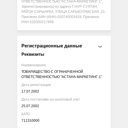
ОТВЕТСТВЕННОСТЬЮ "АСТАНА-МАРКЕТИНГ-1",
Зарегистрирован(а) по адресу Г.НУР-СУЛТАН,
РАЙОН САРЫАРКА, УЛИЦА САРЫБУЛАКСКАЯ, 23,
Присвоен БИН (ИНН) 020740003429, Присвоен
РНН 620300217899
Регистрационные данные
Реквизиты
Наименование
ТОВАРИЩЕСТВО С ОГРАНИЧЕННОЙ
ОТВЕТСТВЕННОСТЬЮ "АСТАНА-МАРКЕТИНГ-1"
Дата регистрации
17.07.2002
Дата постановки на налоговый учет
25.07.2002
КАТО
711310000