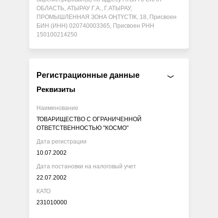
ОБЛАСТЬ, АТЫРАУ Г.А., Г.АТЫРАУ,
ПРОМЫШЛЕННАЯ ЗОНА ОҢТҮСТІК, 18, Присвоен
БИН (ИНН) 020740003365, Присвоен РНН
150100214250
Регистрационные данные
Реквизиты
Наименование
ТОВАРИЩЕСТВО С ОГРАНИЧЕННОЙ
ОТВЕТСТВЕННОСТЬЮ "КОСМО"
Дата регистрации
10.07.2002
Дата постановки на налоговый учет
22.07.2002
КАТО
231010000