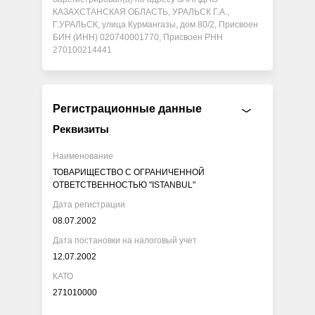
КАЗАХСТАНСКАЯ ОБЛАСТЬ, УРАЛЬСК Г.А.,
Г.УРАЛЬСК, улица Курмангазы, дом 80/2, Присвоен
БИН (ИНН) 020740001770, Присвоен РНН
270100214441
Регистрационные данные
Реквизиты
Наименование
ТОВАРИЩЕСТВО С ОГРАНИЧЕННОЙ
ОТВЕТСТВЕННОСТЬЮ "ISTANBUL"
Дата регистрации
08.07.2002
Дата постановки на налоговый учет
12.07.2002
КАТО
271010000