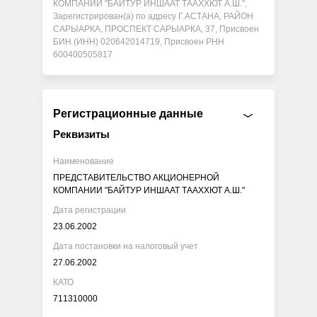
КОМПАНИИ "БАЙТУР ИНШААТ ТААХХЮТ А.Ш.",
Зарегистрирован(а) по адресу Г.АСТАНА, РАЙОН
САРЫАРКА, ПРОСПЕКТ САРЫАРКА, 37, Присвоен
БИН (ИНН) 020642014719, Присвоен РНН
600400505817
Регистрационные данные
Реквизиты
Наименование
ПРЕДСТАВИТЕЛЬСТВО АКЦИОНЕРНОЙ
КОМПАНИИ "БАЙТУР ИНШААТ ТААХХЮТ А.Ш."
Дата регистрации
23.06.2002
Дата постановки на налоговый учет
27.06.2002
КАТО
711310000