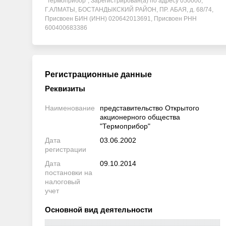
"Термоприбор", Зарегистрирован(а) по адресу 050000,
Г.АЛМАТЫ, БОСТАНДЫКСКИЙ РАЙОН, ПР. АБАЯ, д. 68/74,
Присвоен БИН (ИНН) 020642013691, Присвоен РНН
600400683386
Регистрационные данные
Реквизиты
Наименование
представительство Открытого
акционерного общества
"Термоприбор"
Дата
03.06.2002
регистрации
Дата
09.10.2014
постановки на
налоговый
учет
Основной вид деятельности