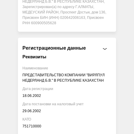
НЕДЕРЛАНД Б.В." В РЕСПУБЛИКЕ КАЗАХСТАН,
Зарегистрирован(а) по адресу Г.АЛМАТЫ,
МЕДЕУСКИЙ РАЙОН, Проспект Достык, дом 136,
Присвоен БИН (ИНН) 020642006163, Присвоен
РНН 600900505628
Регистрационные данные
Реквизиты
Наименование
ПРЕДСТАВИТЕЛЬСТВО КОМПАНИИ "ВИРЛПУЛ
НЕДЕРЛАНД Б.В." В РЕСПУБЛИКЕ КАЗАХСТАН
Дата регистрации
18.06.2002
Дата постановки на налоговый учет
29.06.2002
КАТО
751710000