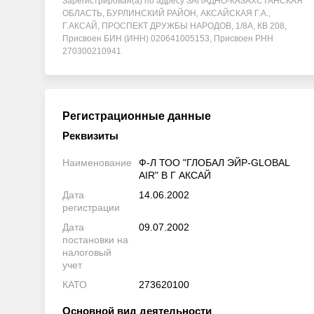
Зарегистрирован(а) по адресу ЗАПАДНО-КАЗАХСТАНСКАЯ
ОБЛАСТЬ, БУРЛИНСКИЙ РАЙОН, АКСАЙСКАЯ Г.А.,
Г.АКСАЙ, ПРОСПЕКТ ДРУЖБЫ НАРОДОВ, 1/8А, КВ 208,
Присвоен БИН (ИНН) 020641005153, Присвоен РНН
270300210941
Регистрационные данные
Реквизиты
Наименование
Ф-Л ТОО "ГЛОБАЛ ЭЙР-GLOBAL
AIR" В Г АКСАЙ
Дата
14.06.2002
регистрации
Дата
09.07.2002
постановки на
налоговый
учет
КАТО
273620100
Основной вид деятельности