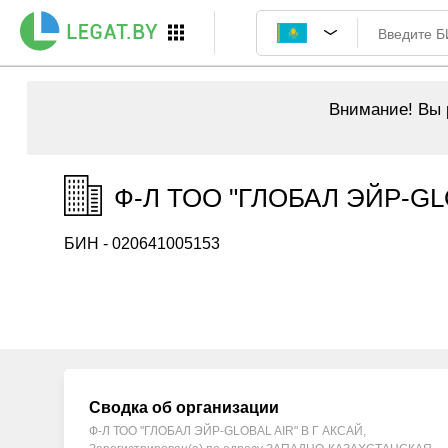
Внимание!
Вы р
Ф-Л ТОО "ГЛОБАЛ ЭЙР-GLO
БИН - 020641005153
Сводка об организации
Ф-Л ТОО "ГЛОБАЛ ЭЙР-GLOBAL AIR" В Г АКСАЙ,