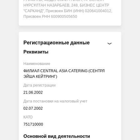
НҰРСҰЛТАН НАЗАРБАЕВ, 248, БИЗНЕС ЦЕНТР
"САРКАНД", Присвоен БИН (ИНН) 020641004012,
Присвоен РНН 600900505650
Регистрационные данные
Реквизиты
Наименование
ФИЛИАЛ CENTRAL ASIA CATERING (СЕНТРЛ
ЭЙША КЕЙТРИНГ)
Дата регистрации
21.06.2002
Дата постановки на налоговый учет
02.07.2002
КАТО
751710000
Основной вид деятельности