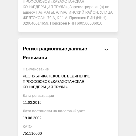
ПРОФСОЮЗОВ «КАЗАХСТАНСКАЯ
КОНФЕДЕРАЦИЯ ТРУДА», Зарегистрирован(а) по
адресу Г.АЛМАТЫ, АЛМАЛИНСКИЙ РАЙОН, УЛИЦА
ЖЕЛТОКСАН, 79 А, К 11 А, Присвоен БИН (ИНН)
020640014659, Присвоен РНН 600500506016
Регистрационные данные
Реквизиты
Наименование
РЕСПУБЛИКАНСКОЕ ОБЪЕДИНЕНИЕ
ПРОФСОЮЗОВ «КАЗАХСТАНСКАЯ
КОНФЕДЕРАЦИЯ ТРУДА»
Дата регистрации
11.03.2015
Дата постановки на налоговый учет
19.06.2002
КАТО
751110000