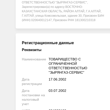
ОТВЕТСТВЕННОСТЬЮ "ЗЫРЯНГАЗ-СЕРВИС",
Зарегистрирован(а) по адресу ВОСТОЧНО-
КАЗАХСТАНСКАЯ ОБЛАСТЬ, РАЙОН АЛТАЙ, Г.А.АЛТАЙ,
Г.АЛТАЙ, улица Комсомольская, здание 30, Присвоен БИН
(ИНН) 020640012147, Присвоен РНН 181300210318
Регистрационные данные
Реквизиты
Наименование
ТОВАРИЩЕСТВО С
ОГРАНИЧЕННОЙ
ОТВЕТСТВЕННОСТЬЮ
"ЗЫРЯНГАЗ-СЕРВИС"
Дата
17.06.2002
регистрации
Дата
03.07.2002
постановки на
налоговый
учет