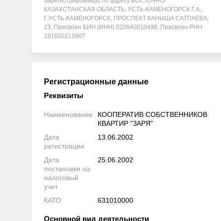
Зарегистрирован(а) по адресу ВОСТОЧНО-
КАЗАХСТАНСКАЯ ОБЛАСТЬ, УСТЬ-КАМЕНОГОРСК Г.А.,
Г.УСТЬ-КАМЕНОГОРСК, ПРОСПЕКТ КАНЫША САТПАЕВА,
23, Присвоен БИН (ИНН) 020640010498, Присвоен РНН
181600213907
Регистрационные данные
Реквизиты
Наименование
КООПЕРАТИВ СОБСТВЕННИКОВ
КВАРТИР "ЗАРЯ"
Дата
13.06.2002
регистрации
Дата
25.06.2002
постановки на
налоговый
учет
КАТО
631010000
Основной вид деятельности