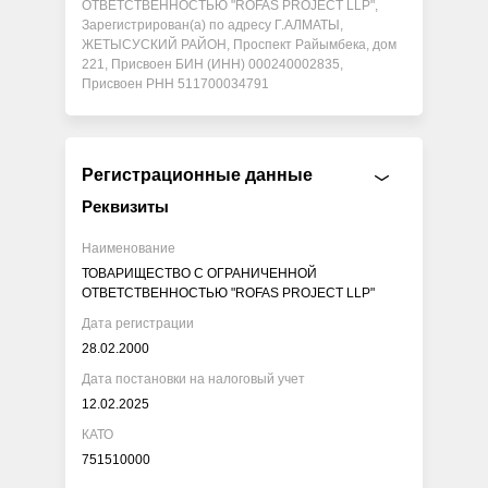
ОТВЕТСТВЕННОСТЬЮ "ROFAS PROJECT LLP",
Зарегистрирован(а) по адресу Г.АЛМАТЫ,
ЖЕТЫСУСКИЙ РАЙОН, Проспект Райымбека, дом
221, Присвоен БИН (ИНН) 000240002835,
Присвоен РНН 511700034791
Регистрационные данные
Реквизиты
Наименование
ТОВАРИЩЕСТВО С ОГРАНИЧЕННОЙ
ОТВЕТСТВЕННОСТЬЮ "ROFAS PROJECT LLP"
Дата регистрации
28.02.2000
Дата постановки на налоговый учет
12.02.2025
КАТО
751510000