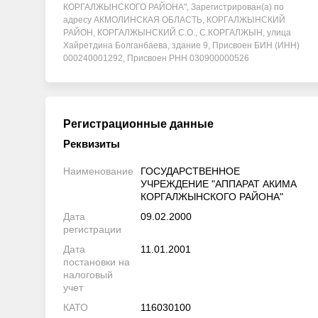
КОРГАЛЖЫНСКОГО РАЙОНА", Зарегистрирован(а) по
адресу АКМОЛИНСКАЯ ОБЛАСТЬ, КОРГАЛЖЫНСКИЙ
РАЙОН, КОРГАЛЖЫНСКИЙ С.О., С.КОРГАЛЖЫН, улица
Хайретдина Болганбаева, здание 9, Присвоен БИН (ИНН)
000240001292, Присвоен РНН 030900000526
Регистрационные данные
Реквизиты
Наименование
ГОСУДАРСТВЕННОЕ
УЧРЕЖДЕНИЕ "АППАРАТ АКИМА
КОРГАЛЖЫНСКОГО РАЙОНА"
Дата
09.02.2000
регистрации
Дата
11.01.2001
постановки на
налоговый
учет
КАТО
116030100