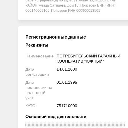
Зарегистрирован(а) по адресу Г.АЛМАТЫ, МЕДЕУСКИЙ
РАЙОН, улица Сатпаева, дом 10, Присвоен БИН (ИНН)
000140009105, Присвоен РНН 600900013561
Регистрационные данные
Реквизиты
Наименование
ПОТРЕБИТЕЛЬСКИЙ ГАРАЖНЫЙ
КООПЕРАТИВ "ЮЖНЫЙ"
Дата
14.01.2000
регистрации
Дата
01.01.1995
постановки на
налоговый
учет
КАТО
751710000
Основной вид деятельности