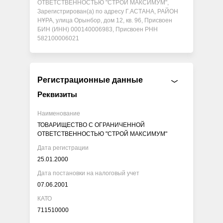
ОТВЕТСТВЕННОСТЬЮ "СТРОЙ МАКСИМУМ",
Зарегистрирован(а) по адресу Г.АСТАНА, РАЙОН
НҰРА, улица Орынбор, дом 12, кв. 96, Присвоен
БИН (ИНН) 000140006983, Присвоен РНН
582100006021
Регистрационные данные
Реквизиты
Наименование
ТОВАРИЩЕСТВО С ОГРАНИЧЕННОЙ
ОТВЕТСТВЕННОСТЬЮ "СТРОЙ МАКСИМУМ"
Дата регистрации
25.01.2000
Дата постановки на налоговый учет
07.06.2001
КАТО
711510000