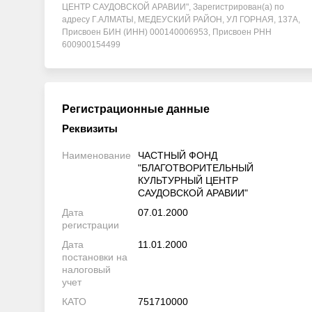
ЦЕНТР САУДОВСКОЙ АРАВИИ", Зарегистрирован(а) по
адресу Г.АЛМАТЫ, МЕДЕУСКИЙ РАЙОН, УЛ ГОРНАЯ, 137А,
Присвоен БИН (ИНН) 000140006953, Присвоен РНН
600900154499
Регистрационные данные
Реквизиты
Наименование
ЧАСТНЫЙ ФОНД
"БЛАГОТВОРИТЕЛЬНЫЙ
КУЛЬТУРНЫЙ ЦЕНТР
САУДОВСКОЙ АРАВИИ"
Дата
07.01.2000
регистрации
Дата
11.01.2000
постановки на
налоговый
учет
КАТО
751710000